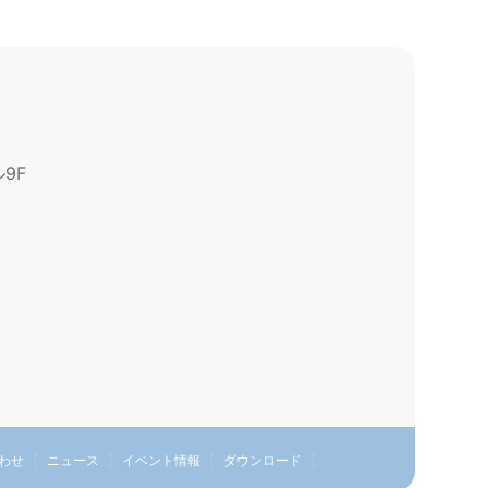
5年11月29日（土）に、iichiko総合文化セ…
25年11月23日（日）第42回 関…
9F
25年11月23日（日）に柏の葉カンファレンス
タ…
わせ
ニュース
イベント情報
ダウンロード