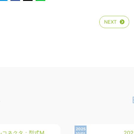
NEXT
2024
設のお知らせ
第
10/21
すご清栄のこととお慶び申し上
１０
ベン
2025
ーブ：型式AF-WV…
20
11/01
）変更案内文…
20
S
戸コ
2025
ルコネクタ：型式M…
20
10/01