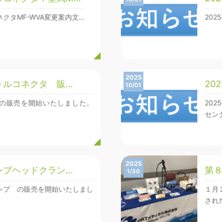
クタMF-WVA変更案内文…
202
2025
トルコネクタ 販…
20
10/01
の販売を開始いたしました。
20
セン
2025
ンプヘッドクラン…
第８
1/30
ンプ の販売を開始いたしまし
１月
され