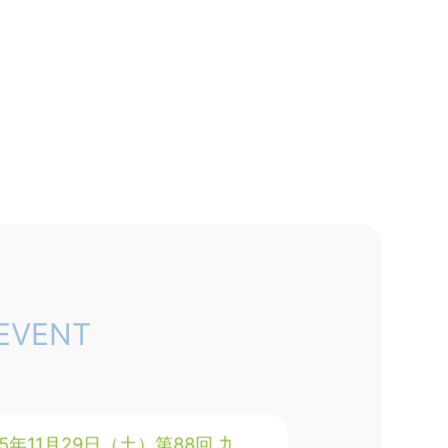
２０回 中四国放射線医療技…
月１９日（土）、２０日（日）に、岡山コン
ションセ…
25年10月30日（木）～11月1日…
25年10月30日（木）～11月1日（土）に、神
EVENT
…
25年11月29日（土）第88回 九…