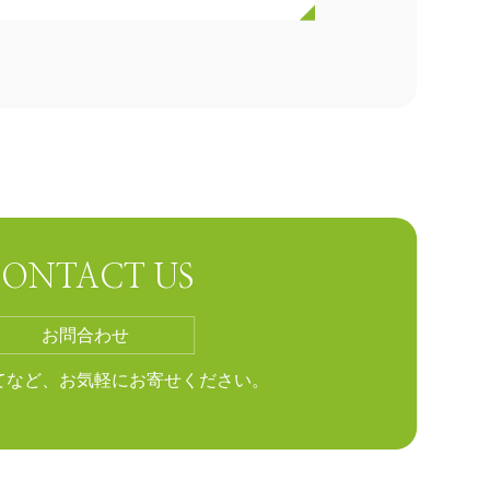
２０回 中四国放射線医療技…
月１９日（土）、２０日（日）に、岡山コン
ションセ…
25年10月30日（木）～11月1日…
ONTACT US
25年10月30日（木）～11月1日（土）に、神
…
お問合わせ
てなど、お気軽にお寄せください。
25年11月29日（土）第88回 九…