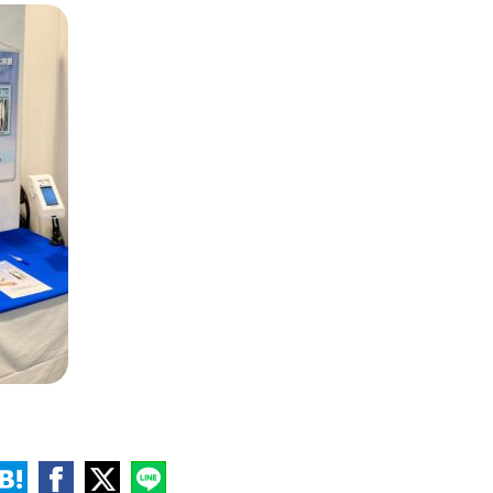
2025
トルコネクタ 販…
20
10/01
の販売を開始いたしました。
20
セン
2025
ンプヘッドクラン…
第８
1/30
ンプ の販売を開始いたしまし
１月
され