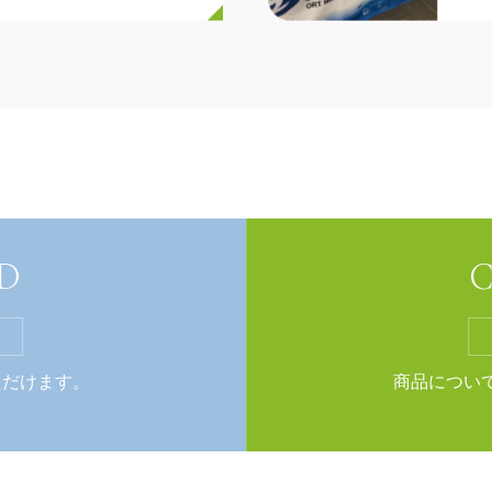
2024
設のお知らせ
第
10/21
すご清栄のこととお慶び申し上
１０
ベン
2025
ーブ：型式AF-WV…
20
11/01
D
C
）変更案内文…
20
戸コ
ド
ただけます。
商品につい
2025
ルコネクタ：型式M…
20
10/01