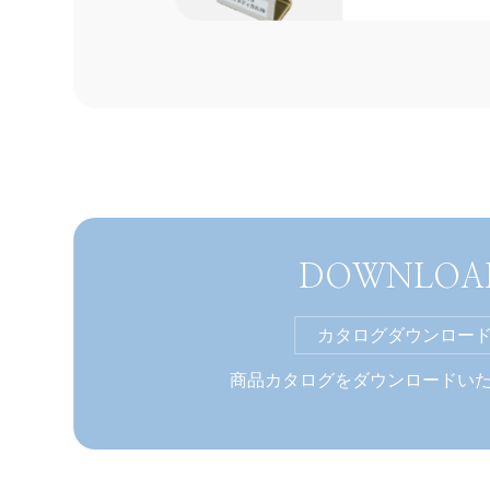
2022
大阪営業所開
5/17
拝啓 時下ますま
げます。 …
2025
ウォーターチュ
3/19
DOWNLOA
AF-WV（逆止弁
カタログダウンロー
商品カタログをダウンロードい
2025
サブチャンネ
3/19