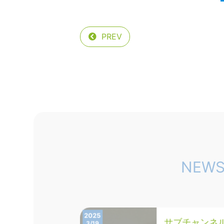
PREV
2022
大阪営業所開
5/17
拝啓 時下ますま
げます。 …
2025
ウォーターチュ
3/19
AF-WV（逆止弁
NEW
2025
サブチャンネ
3/19