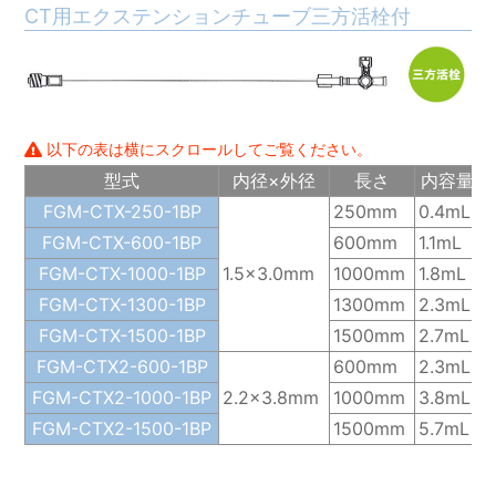
CT用エクステンションチューブ三方活栓付
以下の表は横にスクロールしてご覧ください。
型式
内径×外径
長さ
内容量
FGM-CTX-250-1BP
250mm
0.4mL
FGM-CTX-600-1BP
600mm
1.1mL
FGM-CTX-1000-1BP
1.5×3.0mm
1000mm
1.8mL
FGM-CTX-1300-1BP
1300mm
2.3mL
FGM-CTX-1500-1BP
1500mm
2.7mL
FGM-CTX2-600-1BP
600mm
2.3mL
FGM-CTX2-1000-1BP
2.2×3.8mm
1000mm
3.8mL
FGM-CTX2-1500-1BP
1500mm
5.7mL