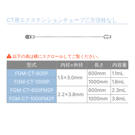
CT用エクステンションチューブ三方活栓なし
以下の表は横にスクロールしてご覧ください。
型式
内径×外径
長さ
内容量
FGM-CT-600P
600mm
1.1mL
1.5×3.0mm
FGM-CT-1000P
1000mm
1.8mL
5
(
FGM-CT-600FM2P
600mm
2.3mL
2.2×3.8mm
FGM-CT-1000FM2P
1000mm
3.8mL